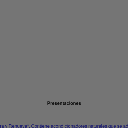
{
{shortDescription}}
{
{longDescription}}
{
{additionalBenefits}}
{
{additionalInformation}}
Presentaciones
y Renueva*. Contiene acondicionadores naturales que se adhie