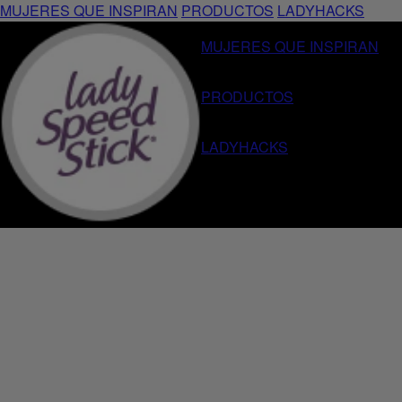
MUJERES QUE INSPIRAN
PRODUCTOS
LADYHACKS
MUJERES QUE INSPIRAN
PRODUCTOS
LADYHACKS
Home
Lady Speed Stick®
Derma + Omeg
Anterior
Siguiente