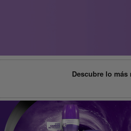
Descubre lo más 