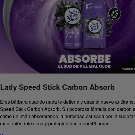
Lady Speed Stick Carbon Absorb
Eres bárbara cuando nada te detiene y usas el nuevo antitrans
Speed Stick Carbon Absorb. Su poderosa fórmula con carbón a
como un imán absorbiendo la humedad causada por la sudora
manteniéndote seca y protegida hasta por 48 horas.