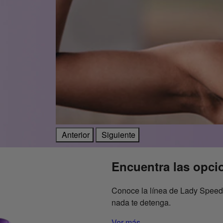
Anterior
Siguiente
Encuentra las opcio
Conoce la línea de Lady Speed S
nada te detenga.
Ver más