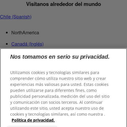
Visítanos alrededor del mundo
Chile (Spanish)
NorthAmerica
Canadá (Inglés)
Canadá (Francés)
Nos tomamos en serio su privacidad.
Estados Unidos
México
República Dominicana
Utilizamos cookies y tecnologías similares para
comprender cómo utiliza nuestro sitio web y crear
Centroamérica
experiencias más valiosas para usted. Estas cookies
pueden utilizarse para diferentes fines, como
Guatemala
publicidad personalizada, medición del uso del sitio
y comunicación con socios terceros. Al continuar
Suramérica
utilizando este sitio, usted acepta nuestro uso de
cookies y tecnologías similares, así como nuestra .
Chile
Política de privacidad.
Colombia