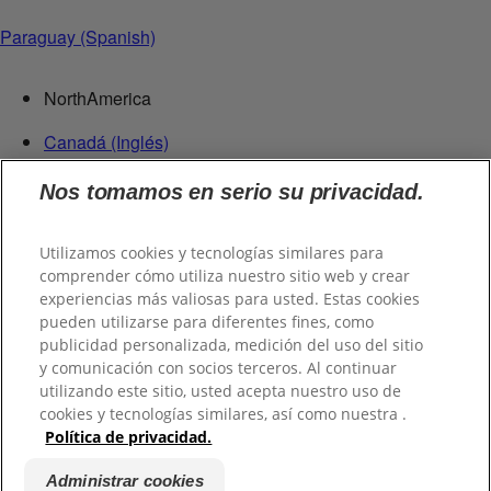
Paraguay (Spanish)
NorthAmerica
Canadá (Inglés)
Canadá (Francés)
Nos tomamos en serio su privacidad.
Estados Unidos
México
República Dominicana
Utilizamos cookies y tecnologías similares para
comprender cómo utiliza nuestro sitio web y crear
Centroamérica
experiencias más valiosas para usted. Estas cookies
pueden utilizarse para diferentes fines, como
Guatemala
publicidad personalizada, medición del uso del sitio
y comunicación con socios terceros. Al continuar
Suramérica
utilizando este sitio, usted acepta nuestro uso de
cookies y tecnologías similares, así como nuestra .
Chile
Política de privacidad.
Colombia
Ecuador
Administrar cookies