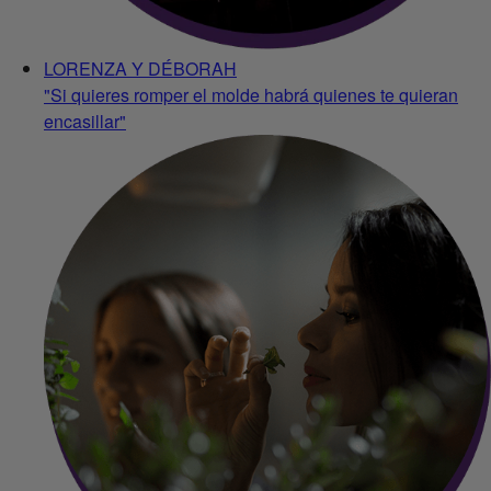
LORENZA Y DÉBORAH
"Si quieres romper el molde habrá quienes te quieran
encasillar"