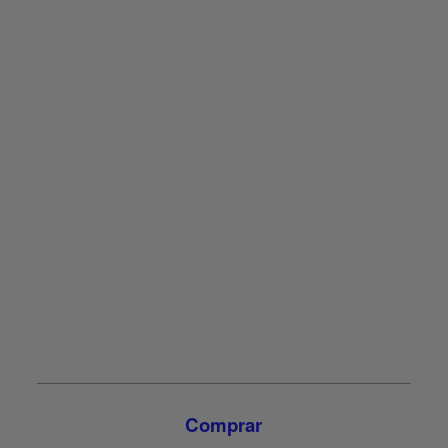
{
{name}}
{
{shortDescription}}
{
{longDescription}}
{
{additionalBenefits}}
{
{additionalInformation}}
Comprar