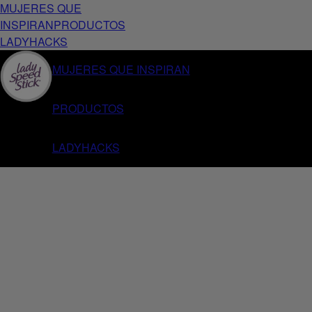
MUJERES QUE
INSPIRAN
PRODUCTOS
LADYHACKS
MUJERES QUE INSPIRAN
PRODUCTOS
LADYHACKS
Home
Lady Speed Stick | Productos
24/7 Double Defense Floral Fresh Mini Roll On
Anterior
Siguiente
{
{equityBrand}}