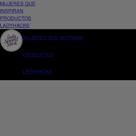
MUJERES QUE
INSPIRAN
PRODUCTOS
LADYHACKS
MUJERES QUE INSPIRAN
PRODUCTOS
LADYHACKS
Home
Lady Speed Stick®
Invisible Floral Barra
Anterior
Siguiente
{
{equityBrand}}