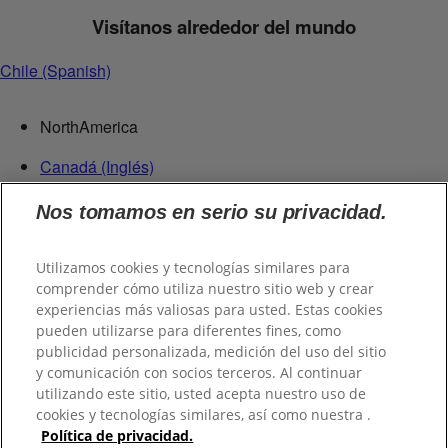
Visítanos alrededor del mundo
Chile (Spanish)
NorthAmerica
Canadá (Inglés)
Canadá (Francés)
Nos tomamos en serio su privacidad.
Estados Unidos
México
República Dominicana
Utilizamos cookies y tecnologías similares para
comprender cómo utiliza nuestro sitio web y crear
Centroamérica
experiencias más valiosas para usted. Estas cookies
pueden utilizarse para diferentes fines, como
Guatemala
publicidad personalizada, medición del uso del sitio
y comunicación con socios terceros. Al continuar
Suramérica
utilizando este sitio, usted acepta nuestro uso de
cookies y tecnologías similares, así como nuestra .
Chile
Política de privacidad.
Colombia