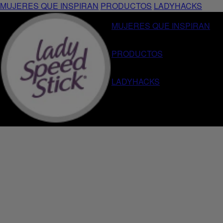
MUJERES QUE INSPIRAN
PRODUCTOS
LADYHACKS
MUJERES QUE INSPIRAN
PRODUCTOS
LADYHACKS
Home
Lady Speed Stick®
24/7 Powder Fr
Anterior
Siguiente