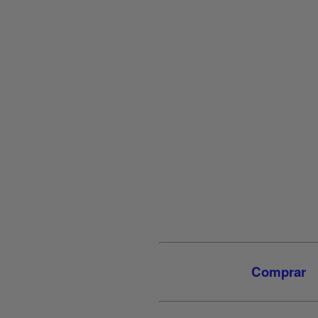
{
{shortDescription}}
{
{longDescription}}
{
{additionalBenefits}}
{
{additionalInformation}}
Comprar