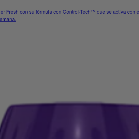
resh con su fórmula con Control-Tech™ que se activa con el ca
 semana.