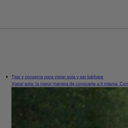
Tips y consejos para viajar sola y ser bárbara
Viajar sola: la mejor manera de conocerte a ti misma. Cons