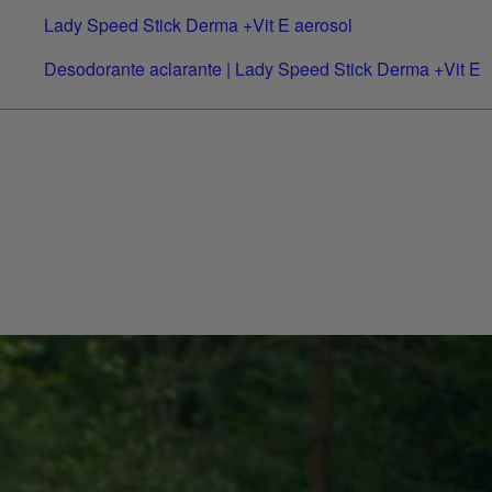
Lady Speed Stick Derma +Vit E aerosol
Desodorante aclarante | Lady Speed Stick Derma +Vit E