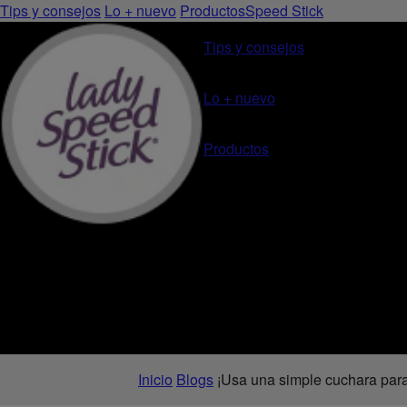
Tips y consejos
Lo + nuevo
Productos
Speed Stick
Tips y consejos
Lo + nuevo
Productos
Inicio
Blogs
¡Usa una simple cuchara para 