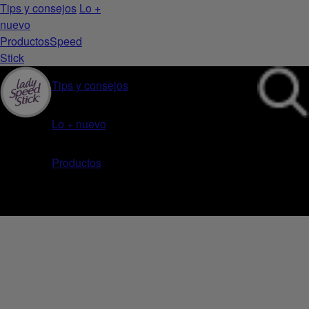
Tips y consejos
Lo +
nuevo
Productos
Speed
Stick
Tips y consejos
Lo + nuevo
Productos
Inicio
Productos
Lady Speed Stick 24/7 Powder Fresh aerosol 91g
Anterior
Siguiente