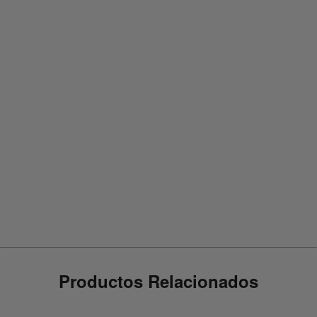
{
{ctalinkButtonText}}
¿Cómo usarlo?
{
{indicationsAndUsage}}
Ingredientes
Ingredientes del desodorante Lady Speed Stick en
gel
Productos Relacionados