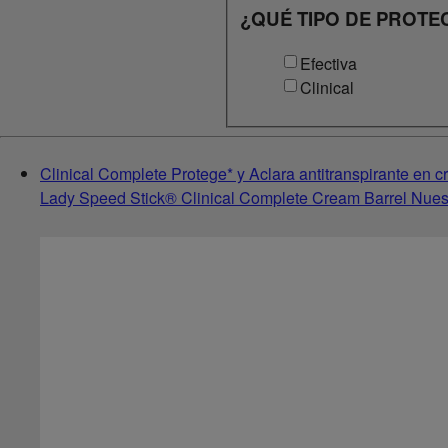
¿QUÉ TIPO DE PROTE
Efectiva
Clinical
Clinical Complete Protege* y Aclara antitranspirante en 
Lady Speed Stick® Clinical Complete Cream Barrel Nuest