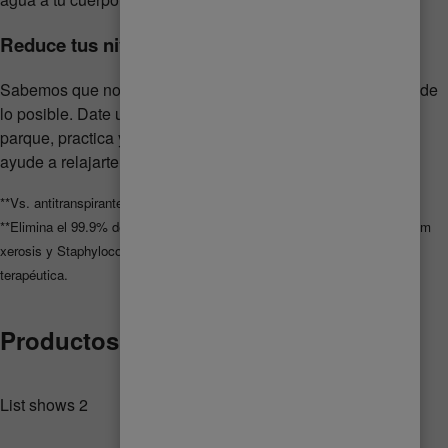
Reduce tus niveles de estrés
Sabemos que no es nada fácil, pero inténtalo en la medida de
lo posible. Date un tiempo para meditar, sal a caminar a un
parque, practica yoga o algún otro tipo de ejercicio que te
ayude a relajarte y a sentirte 100% bárbara.
**Vs. antitranspirantes del mismo fabricante.
**Elimina el 99.9% de las bacterias. Bacterias probadas: Corynebacterium
xerosis y Staphylococcus epidermidis. Producto cosmético sin acción
terapéutica.
Productos relacionados
List shows
2