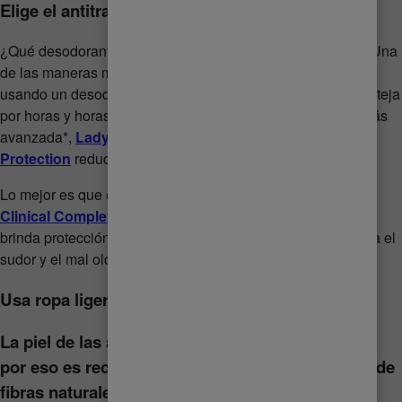
Elige el antitranspirante correcto
¿Qué desodorante es mejor para la sudoración excesiva? Una
de las maneras más efectivas para olvidarnos del sudor es
usando un desodorante o antitranspirante clínico que te proteja
por horas y horas. Gracias a su tecnología de protección más
avanzada*,
Lady Speed Stick® Clinical Complete
Protection
reduce el sudor y ayuda a bloquear el mal olor.
Lo mejor es que el antitranspirante
Lady Speed Stick®
Clinical Complete Protection
no deja residuos en la piel y
brinda protección de larga duración, ¡hasta 96 horas!, contra el
sudor y el mal olor.
Usa ropa ligera y de tejidos naturales
La piel de las axilas necesita respirar libremente,
por eso es recomendable usar prendas ligeras y de
fibras naturales que dejen circular el aire. El