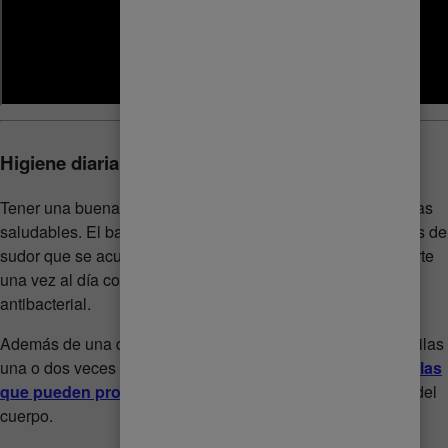
Higiene diaria
Tener una buena higiene es vital para una piel limpia y axilas
saludables. El baño te ayuda a eliminar la suciedad y restos de
sudor que se acumulan en tu cuerpo, así que procura bañarte
una vez al día con agua tibia y, de preferencia, usa jabón
antibacterial.
Además de una ducha diaria, se recomienda exfoliar las axilas
una o dos veces por semana para deshacernos de
las células
que pueden provocar irritación
y manchas en esta zona del
cuerpo.