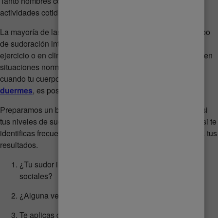
Tanto hombres como mujeres se ven afectados en sus
actividades cotidianas debido a esta condición.
La mayoría de las personas hemos experimentado algún tipo
de sudoración intensa, después de una fuerte rutina de
ejercicio o en climas muy cálidos. Pero si tu sudor aparece en
situaciones normales, como en temperaturas templadas,
cuando tu cuerpo está en reposo o
incluso mientras
duermes
, es posible que tengas hiperhidrosis.
Preparamos un breve cuestionario que te ayudará a saber si
tus niveles de sudor son excesivos. Responde con Sí solo si te
identificas frecuentemente con estas situaciones y averigua tus
resultados.
¿Tu sudor interfiere en tu trabajo o en tus actividades
sociales?
¿Alguna vez has mojado tu ropa a causa del sudor?
Te aplicas desodorante varias veces al día