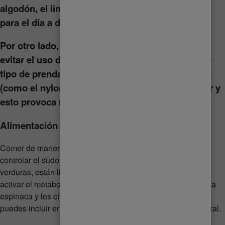
algodón, el lino y la seda son grandes opciones
para el día a día.
Por otro lado, si sufres de sudor excesivo debes
evitar el uso de ropa ajustada. Por lo regular este
tipo de prendas están hechas de fibras sintéticas
(como el nylon y el poliéster) que atrapan el calor y
esto provoca mayor sudoración.
Alimentación saludable
Comer de manera saludable también te puede ayudar a
controlar el sudor. Algunos alimentos, como las frutas y
verduras, están llenos de agua y vitaminas que ayudan a
activar el metabolismo y la digestión. La sandía, el pepino, la
espinaca y los cítricos son algunos de los alimentos que
puedes incluir en tu dieta para regular tu temperatura corporal.