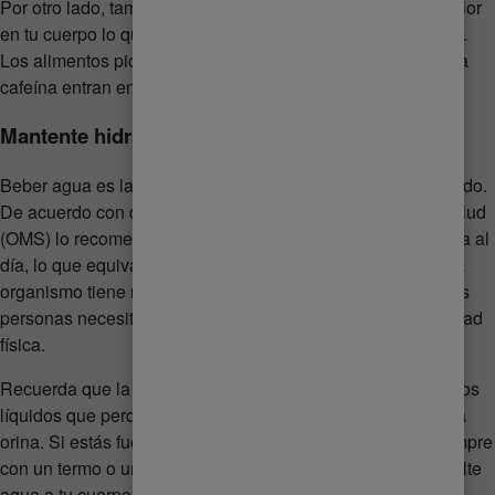
Por otro lado, también hay cierta comida que estimula el calor
en tu cuerpo lo que provoca una mayor producción de calor.
Los alimentos picantes y otros irritantes como el alcohol y la
cafeína entran en esta categoría.
Mantente hidratada
Beber agua es la clave para tener un cuerpo sano e hidratado.
De acuerdo con datos de la Organización Mundial de la Salud
(OMS) lo recomendable es beber entre 1.5 y 2 litros de agua al
día, lo que equivale a unos ocho vasos. Por supuesto, cada
organismo tiene necesidades distintas y puede que algunas
personas necesiten ingerir más líquidos debido a su actividad
física.
Recuerda que la hidratación es fundamental para reponer los
líquidos que perdemos durante el día a través del sudor y la
orina. Si estás fuera de casa, te recomendamos cargar siempre
con un termo o una botella reutilizable para que nunca le falte
agua a tu cuerpo.