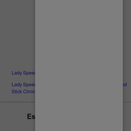
Lady Speed Stick® Clinical Complete Powder barra
Lady Speed Stick® | Desodorante en barra Lady Speed
Stick Clinical Complete Powder
Esto te puede interesar