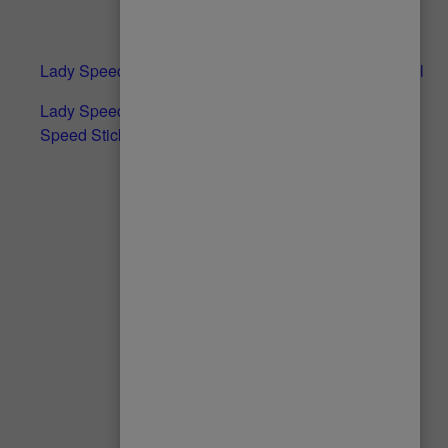
Lady Speed Stick® Clinical Complete Powder aerosol
Lady Speed Stick® | Desodorante en aerosol Lady
Speed Stick Clinical Complete Powder