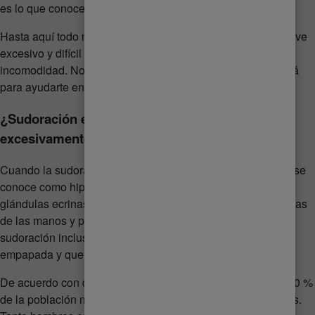
es lo que conocemos como sudor.
Hasta aquí todo normal, pero en ocasiones el sudor se vuelve
excesivo y difícil de controlar, lo que puede ocasionar
incomodidad. No te preocupes que Lady Speed Stick estará
para ayudarte en este tipo de situaciones.
¿Sudoración excesiva? Identifica si sudas
excesivamente
Cuando la sudoración es excesiva estamos frente a lo que se
conoce como hiperhidrosis: una sobreactividad de las
glándulas ecrinas, generalmente localizada en axilas, palmas
de las manos y plantas de los pies. La intensidad de esta
sudoración incluso puede provocar que tu ropa quede
empapada y que el sudor corra por tus manos.
De acuerdo con datos del Instituto Mexicano del Tórax, el 20 %
de la población mundial vive con algún tipo de hiperhidrosis.