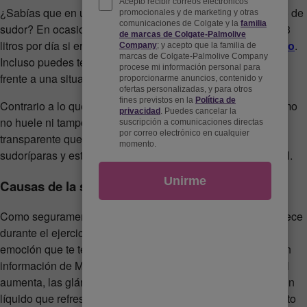
¿Sabías que en un día normal producimos entre 0.7 y 1 litro de
sudor? En ocasiones, esta cantidad puede aumentar a los 3
litros por día si eres muy activa o
practicas mucho ejercicio
.
Incluso puedes tener una mayor cantidad de sudor si estás
frente a una situación de estrés o nerviosismo.
Contrario a lo que normalmente se cree, el sudor en sí mismo
no huele ni tampoco tiene color. De hecho es un líquido
transparente que se libera a través de las glándulas
sudoríparas y está compuesto por 99% de agua y 1% de sal.
Causas de la sudoración
Como seguramente lo habrás notado, la transpiración aparece
durante el ejercicio, por el exceso de calor o por alguna
emoción que te tenga estresada y nerviosa. De acuerdo con
información de Mayo Clinic, cuando tu temperatura corporal
aumenta, las glándulas ecrinas entran en acción y liberan un
líquido que refresca tu cuerpo a medida que se evapora, esto