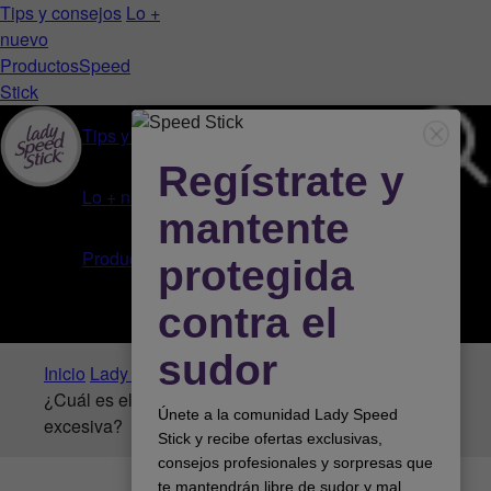
Tips y consejos
Lo +
nuevo
Productos
Speed
Stick
Tips y consejos
Lo + nuevo
Productos
Inicio
Lady Hacks
¿Cuál es el mejor desodorante para la sudoración
excesiva?