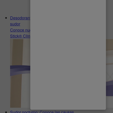
Desodorante clinical, protección avanzada contra el
sudor
Conoce nuestra gama de desodorantes Lady Speed
Stick® Clinical y cuál es el indicado para ti
Sudor nocturno: Conoce las causas