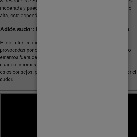
Si respondiste Sí a menos de tres preguntas tu sudoración es
moderada y puedes usar la protección que quieras: regular o
alta, esto depende de tus actividades diarias.
Adiós sudor: tips para estar protegida todo el día
El mal olor, la humedad, la irritación y otras molestias
provocadas por el sudor pueden ser muy incómodas cuando
estamos fuera de casa, sobre todo en días muy calurosos o
cuando tenemos mil actividades por delante. Toma nota de
estos consejos, ponlos en práctica y deja de preocuparte por el
sudor.