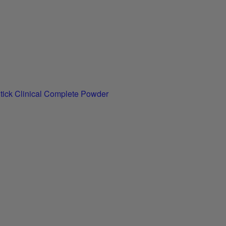
tick Clinical Complete Powder