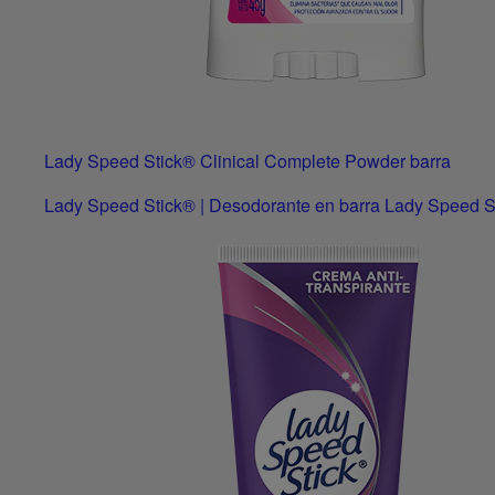
Lady Speed Stick® Clinical Complete Powder barra
Lady Speed Stick® | Desodorante en barra Lady Speed S