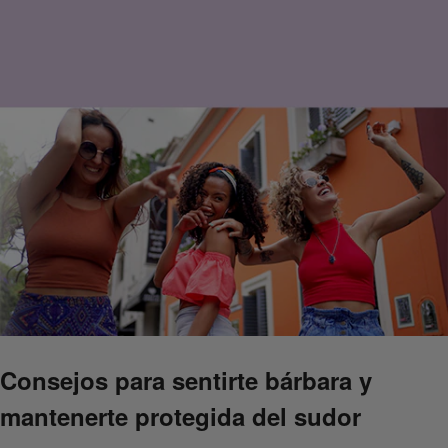
Consejos para sentirte bárbara y
mantenerte protegida del sudor