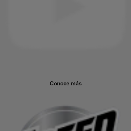
Conoce más