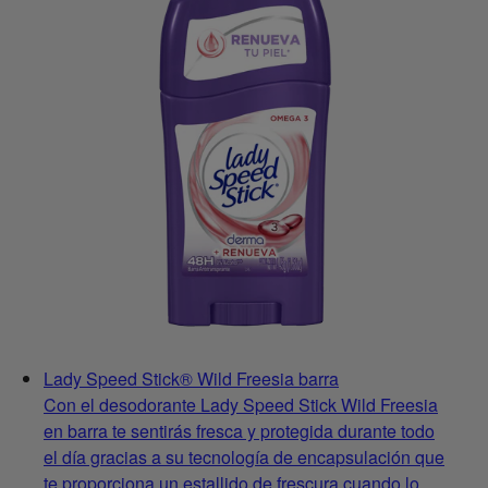
Lady Speed Stick® Wild Freesia barra
Con el desodorante Lady Speed Stick Wild Freesia
en barra te sentirás fresca y protegida durante todo
el día gracias a su tecnología de encapsulación que
te proporciona un estallido de frescura cuando lo