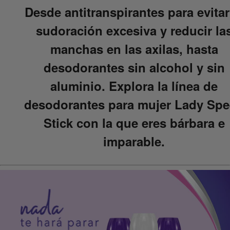
Desde antitranspirantes para evitar
sudoración excesiva y reducir la
manchas en las axilas, hasta
desodorantes sin alcohol y sin
aluminio. Explora la línea de
desodorantes para mujer Lady Sp
Stick con la que eres bárbara e
imparable.