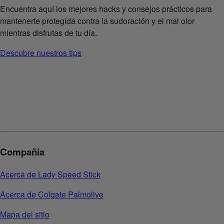
Encuentra aquí los mejores hacks y consejos prácticos para
mantenerte protegida contra la sudoración y el mal olor
mientras disfrutas de tu día.
Descubre nuestros tips
Compañia
Acerca de Lady Speed Stick
Acerca de Colgate Palmolive
Mapa del sitio