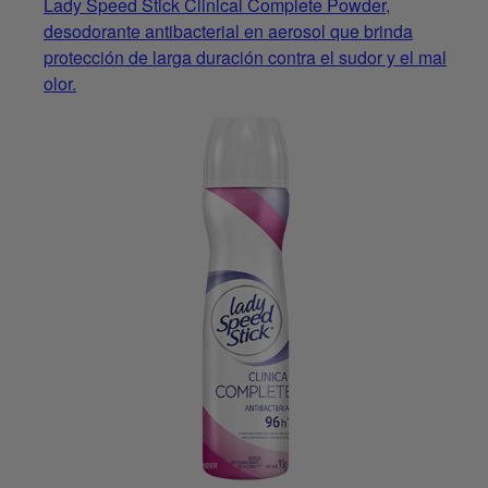
Lady Speed Stick Clinical Complete Powder,
desodorante antibacterial en aerosol que brinda
protección de larga duración contra el sudor y el mal
olor.