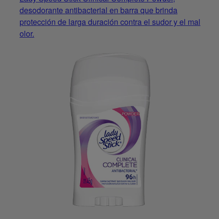
desodorante antibacterial en barra que brinda
protección de larga duración contra el sudor y el mal
olor.