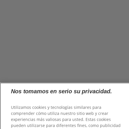
Nos tomamos en serio su privacidad.
Utilizamos cookies y tecnologías similares para
comprender cómo utiliza nuestro sitio web y crear
experiencias más valiosas para usted. Estas cookies
pueden utilizarse para diferentes fines, como publicidad