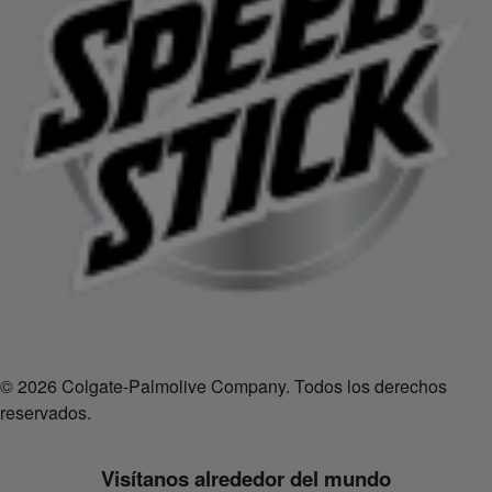
© 2026 Colgate-Palmolive Company. Todos los derechos
reservados.
Visítanos alrededor del mundo