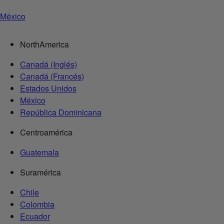
México
NorthAmerica
Canadá (Inglés)
Canadá (Francés)
Estados Unidos
México
República Dominicana
Centroamérica
Guatemala
Suramérica
Chile
Colombia
Ecuador