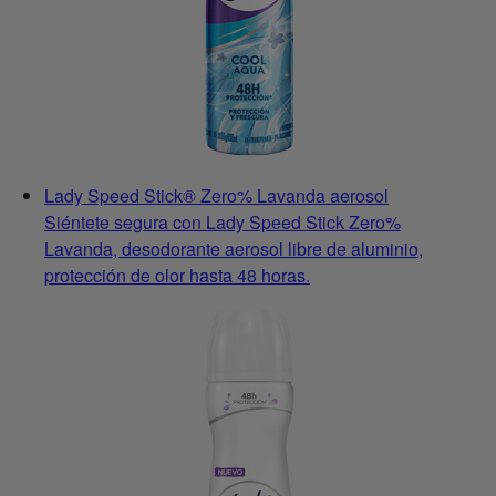
Lady Speed Stick® Zero% Lavanda aerosol
Siéntete segura con Lady Speed Stick Zero%
Lavanda, desodorante aerosol libre de aluminio,
protección de olor hasta 48 horas.