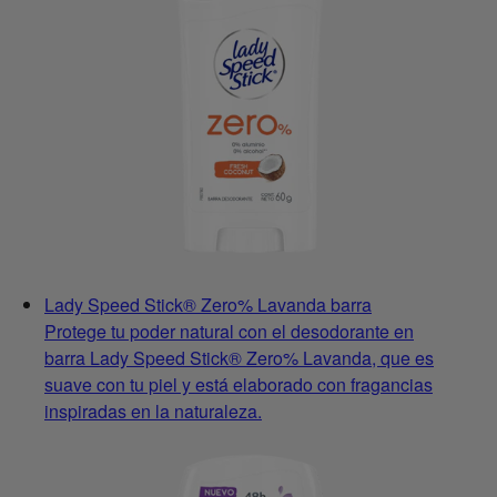
Lady Speed Stick® Zero% Lavanda barra
Protege tu poder natural con el desodorante en
barra Lady Speed Stick® Zero% Lavanda, que es
suave con tu piel y está elaborado con fragancias
inspiradas en la naturaleza.