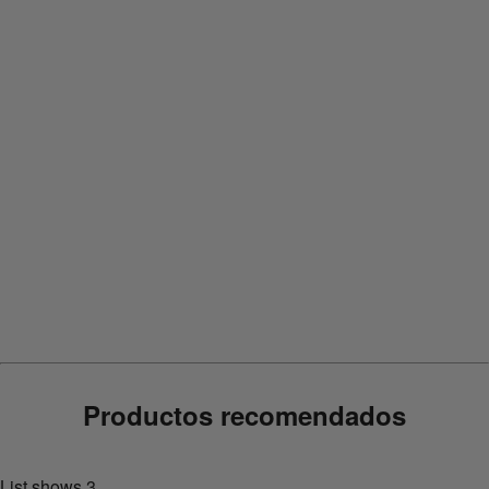
{
{ctalinkButtonText}}
¿Cómo usarlo?
{
{indicationsAndUsage}}
Ingredientes
Ingredientes del desodorante Lady Speed Stick en
gel
Productos recomendados
List shows
3