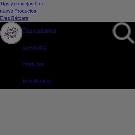
Tips y consejos
Lo +
nuevo
Productos
Eres Bárbara
Tips y consejos
Lo + nuevo
Productos
Eres Bárbara
Inicio
Productos
Lady Speed Stick Derma Hair Minimizer barra en crema
Anterior
Siguiente