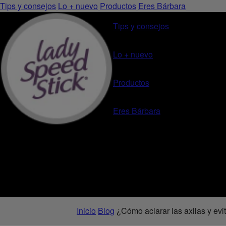
Tips y consejos
Lo + nuevo
Productos
Eres Bárbara
Tips y consejos
Lo + nuevo
Productos
Eres Bárbara
Inicio
Blog
¿Cómo aclarar las axilas y evi