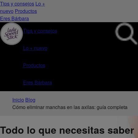
Tips y consejos
Lo +
nuevo
Productos
Eres Bárbara
Tips y consejos
Lo + nuevo
Productos
Eres Bárbara
Inicio
Blog
Cómo eliminar manchas en las axilas: guía completa
Todo lo que necesitas saber